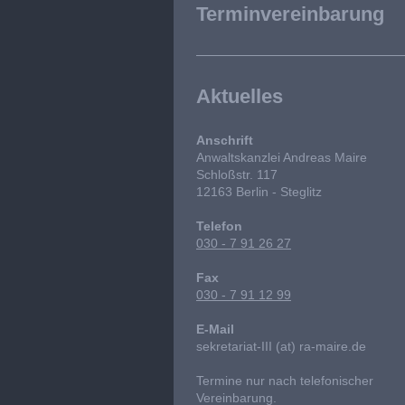
Terminvereinbarung
Aktuelles
Anschrift
Anwaltskanzlei Andreas Maire
Schloßstr. 117
12163 Berlin - Steglitz
Telefon
030 - 7 91 26 27
Fax
030 - 7 91 12 99
E-Mail
sekretariat-III (at) ra-maire.de
Termine nur nach telefonischer
Vereinbarung.